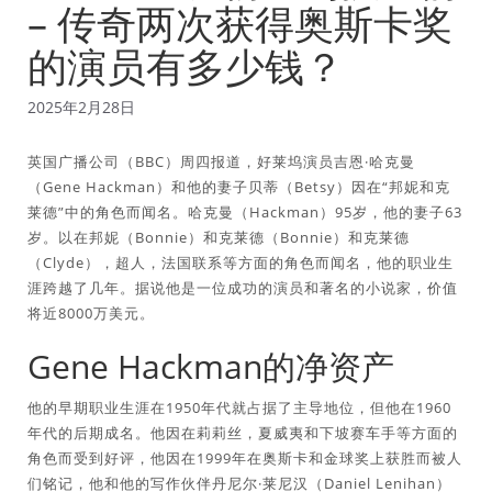
– 传奇两次获得奥斯卡奖
的演员有多少钱？
2025年2月28日
英国广播公司（BBC）周四报道，好莱坞演员吉恩·哈克曼
（Gene Hackman）和他的妻子贝蒂（Betsy）因在“邦妮和克
莱德”中的角色而闻名。哈克曼（Hackman）95岁，他的妻子63
岁。以在邦妮（Bonnie）和克莱德（Bonnie）和克莱德
（Clyde），超人，法国联系等方面的角色而闻名，他的职业生
涯跨越了几年。据说他是一位成功的演员和著名的小说家，价值
将近8000万美元。
Gene Hackman的净资产
他的早期职业生涯在1950年代就占据了主导地位，但他在1960
年代的后期成名。他因在莉莉丝，夏威夷和下坡赛车手等方面的
角色而受到好评，他因在1999年在奥斯卡和金球奖上获胜而被人
们铭记，他和他的写作伙伴丹尼尔·莱尼汉（Daniel Lenihan）