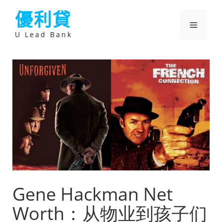
跳
優利貸
至
主
選
要
U Lead Bank
內
容
單
Gene Hackman Net
Worth：从物业到孩子们