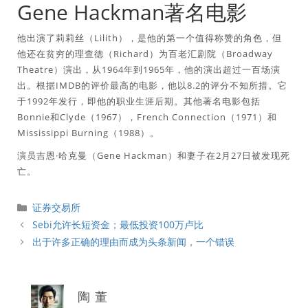
Gene Hackman著名电影
他出演了莉莉丝（Lilith），是他的第一个值得称赞的角色，但
他还在贫穷的理查德（Richard）为百老汇剧院（Broadway
Theatre）演出，从1964年到1965年，他的演出超过一百场演
出。根据IMDB的评价最高的电影，他以8.2的评分不知所措。它
于1992年发行，即他的职业生涯后期。其他著名电影包括
Bonnie和Clyde（1967），French Connection（1971）和
Mississippi Burning（1988）。
演员吉恩·哈克曼（Gene Hackman）和妻子在2月27日被发现死
亡。
分
证券交易所
類
Sebi允许长短资金；最低投资100万卢比
出于许多正确的理由而成为头条新闻，一个错误
陶 董