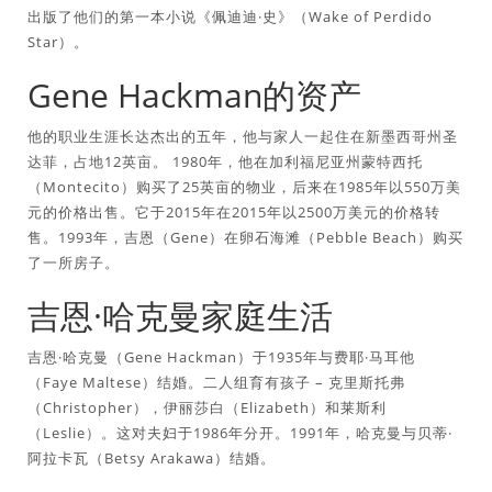
出版了他们的第一本小说《佩迪迪·史》（Wake of Perdido
Star）。
Gene Hackman的资产
他的职业生涯长达杰出的五年，他与家人一起住在新墨西哥州圣
达菲，占地12英亩。 1980年，他在加利福尼亚州蒙特西托
（Montecito）购买了25英亩的物业，后来在1985年以550万美
元的价格出售。它于2015年在2015年以2500万美元的价格转
售。1993年，吉恩（Gene）在卵石海滩（Pebble Beach）购买
了一所房子。
吉恩·哈克曼家庭生活
吉恩·哈克曼（Gene Hackman）于1935年与费耶·马耳他
（Faye Maltese）结婚。二人组育有孩子 – 克里斯托弗
（Christopher），伊丽莎白（Elizabeth）和莱斯利
（Leslie）。这对夫妇于1986年分开。1991年，哈克曼与贝蒂·
阿拉卡瓦（Betsy Arakawa）结婚。