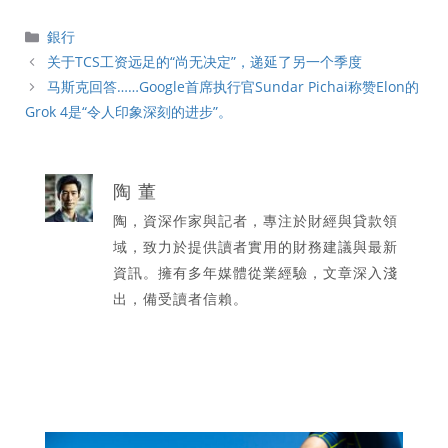
分
銀行
類
关于TCS工资远足的“尚无决定”，递延了另一个季度
马斯克回答……Google首席执行官Sundar Pichai称赞Elon的
Grok 4是“令人印象深刻的进步”。
陶 董
陶，資深作家與記者，專注於財經與貸款領
域，致力於提供讀者實用的財務建議與最新
資訊。擁有多年媒體從業經驗，文章深入淺
出，備受讀者信賴。