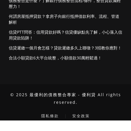
債務整合是什麼？了解銀行債務整合流程/條件，整合貸款減輕
壓力！
何謂房屋抵押貸款？拿房子向銀行抵押借款利率、流程、管道
解析
信貸PTT問答：信用貸款好嗎？信貸優缺點先了解，小心落入信
用貸款陷阱！
信貸遲繳一個月會怎樣？貸款遲繳多久上聯徵？3招教你應對！
合法小額貸款6大平台統整，小額借款30萬輕鬆過！
© 2025 最優利的債務整合專家 - 優利貸 All rights
reserved.
｜
隱私條款
安全政策