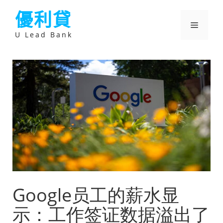
跳
優利貸
至
主
選
要
U Lead Bank
內
容
單
Google员工的薪水显
示：工作签证数据溢出了