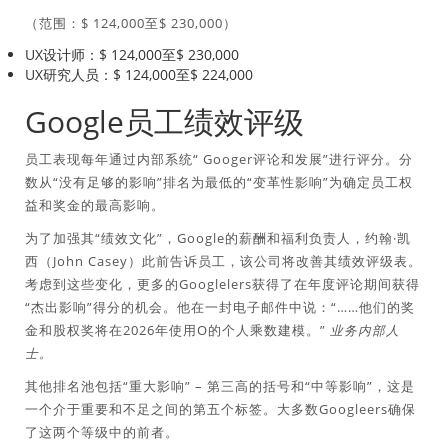
（范围：$ 124,000至$ 230,000）
UX设计师：$ 124,000至$ 230,000
UX研究人员：$ 124,000至$ 224,000
Google员工绩效评级
员工表现每年通过内部系统“ Googer评论和发展”进行评分。分
数从“没有足够的影响”排名为最低的“变革性影响”为确定员工权
益和奖金的最高影响。
为了加强其“绩效文化”，Google的薪酬和福利负责人，约翰·凯
西​​（John Casey）此前告诉员工，该公司将改善其绩效评级表。
考虑到这些变化，更多的Googlelers获得了在年度评论期间获得
“杰出影响”得分的机会。他在一封电子邮件中说：“……他们的奖
金和股权奖将在2026年使用O的个人乘数建模。”
业务内部人
士。
其他排名池包括“重大影响” – 第三高的括号和“中等影响”，这是
一个介于重要和不足之间的第五个标签。大多数Googleers确保
了这两个等级中的前者。