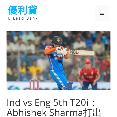
跳
優利貸
至
主
選
要
U Lead Bank
內
容
單
Ind vs Eng 5th T20i：
Abhishek Sharma打出