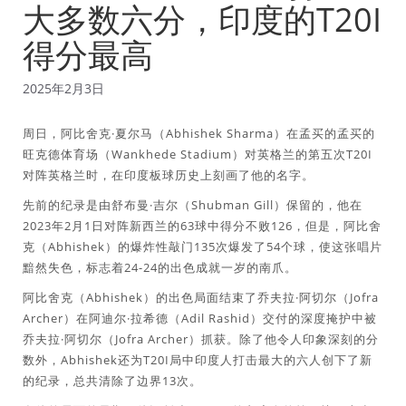
大多数六分，印度的T20I
得分最高
2025年2月3日
周日，阿比舍克·夏尔马（Abhishek Sharma）在孟买的孟买的
旺克德体育场（Wankhede Stadium）对英格兰的第五次T20I
对阵英格兰时，在印度板球历史上刻画了他的名字。
先前的纪录是由舒布曼·吉尔（Shubman Gill）保留的，他在
2023年2月1日对阵新西兰的63球中得分不败126，但是，阿比舍
克（Abhishek）的爆炸性敲门135次爆发了54个球，使这张唱片
黯然失色，标志着24-24的出色成就一岁的南爪。
阿比舍克（Abhishek）的出色局面结束了乔夫拉·阿切尔（Jofra
Archer）在阿迪尔·拉希德（Adil Rashid）交付的深度掩护中被
乔夫拉·阿切尔（Jofra Archer）抓获。除了他令人印象深刻的分
数外，Abhishek还为T20I局中印度人打击最大的六人创下了新
的纪录，总共清除了边界13次。