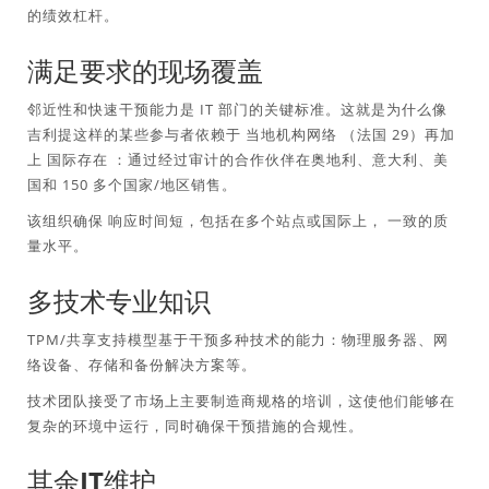
的绩效杠杆。
满足要求的现场覆盖
邻近性和快速干预能力是 IT 部门的关键标准。这就是为什么像
吉利提这样的某些参与者依赖于
当地机构网络
（法国 29）再加
上
国际存在
：通过经过审计的合作伙伴在奥地利、意大利、美
国和 150 多个国家/地区销售。
该组织确保
响应时间短
，包括在多个站点或国际上，
一致的质
量水平
。
多技术专业知识
TPM/共享支持模型基于干预多种技术的能力：物理服务器、网
络设备、存储和备份解决方案等。
技术团队接受了市场上主要制造商规格的培训，这使他们能够在
复杂的环境中运行，同时确保干预措施的合规性。
其余IT维护