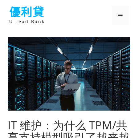
跳
優利貸
至
主
選
要
U Lead Bank
內
容
單
IT 维护：为什么 TPM/共
享支持模型吸引了越来越