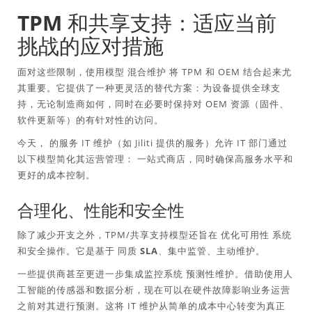
TPM 和共享支持：适应当前
挑战的应对措施
面对这些限制，使用模型
混合维护
将 TPM 和 OEM 结合起来尤
其重要。它提供了一种更灵活的替代方案：为设备提供全球支
持，无论制造商如何，同时在必要时保持对 OEM 资源（固件、
软件更新等）的有针对性的访问。
今天，
的服务
IT 维护（如 Jiliti 提供的服务）允许 IT 部门通过
以下模型简化其运营管理：
一站式商店
，同时确保高服务水平和
更好的成本控制。
合理化、性能和安全性
除了减少开支之外，TPM/共享支持模型还旨在
优化可用性
系统
和安全操作。它是基于
同质 SLA
、集中监管、主动维护。
一些提供商甚至更进一步集成监控系统
预测性维护
。借助使用人
工智能的传感器和数据分析，现在可以在硬件故障影响业务运营
之前对其进行预测。这将 IT 维护从简单的成本中心转变为真正