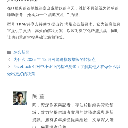
在IT服务的连续性决定企业绩效的今天，维护不再被视为简单的
辅助服务。她成为一个
战略支柱
IT 治理。
型号
TPM/共享支持
Jiliti 提出的 满足这些新要求。它为首席信息
官提供了灵活、高效的解决方案，以应对数字化转型挑战，同时
让他们重新掌控基础设施和预算。
分
综合新闻
類
为什么 2025 年 12 月可能是指数增长的转折点
Facebook 针对中小企业的基准测试：了解其他人在做什么以
做出更好的决策
陶 董
陶，資深作家與記者，專注於財經與貸款領
域，致力於提供讀者實用的財務建議與最新
資訊。擁有多年媒體從業經驗，文章深入淺
出，備受讀者信賴。