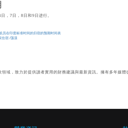
期
日，4日，7日，8日和9日进行。
– 这是宇航员在印度标准时间的归宿的预期时间表
权住宿 /荡漾
款領域，致力於提供讀者實用的財務建議與最新資訊。擁有多年媒體
。