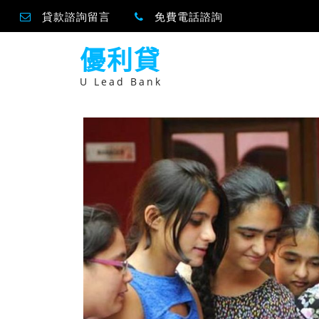
貸款諮詢留言
免費電話諮詢
跳
優利貸
至
主
要
U Lead Bank
內
容