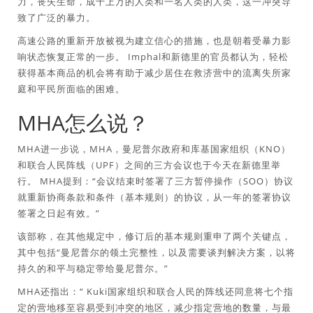
力，丧失生命，成千上万的人类和一名人类的人类，这一冲突导
致了广泛的暴力。
高速公路的重新开放被视为建立信心的措施，也是朝着受暴力影
响状态恢复正常的一步。 Imphal和新德里的官员都认为，轻松
获得基本商品的机会将有助于减少居住在救济营中的流离失所家
庭和平民所面临的困难。
MHA怎么说？
MHA进一步说，MHA，曼尼普尔政府和库基国家组织（KNO）
和联合人民阵线（UPF）之间的三方会议也于今天在新德里举
行。 MHA提到：“会议结束时签署了三方暂停操作（SOO）协议
就重新协商条款和条件（基本规则）的协议，从一年的签署协议
签署之日起有效。”
该部称，在其他规定中，修订后的基本规则重申了两个关键点，
其中包括“曼尼普尔的领土完整性，以及需要谈判解决方案，以将
持久的和平与稳定带给曼尼普尔。”
MHA还指出：“ Kuki国家组织和联合人民的阵线还同意将七个指
定的营地移至容易受到冲突的地区，减少指定营地的数量，与最