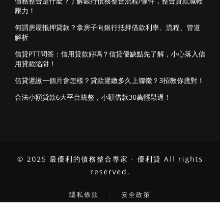
債務整合是什麼？了解銀行債務整合流程/條件，整合貸款減輕
壓力！
何謂房屋抵押貸款？拿房子向銀行抵押借款利率、流程、管道
解析
信貸PTT問答：信用貸款好嗎？信貸優缺點先了解，小心落入信
用貸款陷阱！
信貸遲繳一個月會怎樣？貸款遲繳多久上聯徵？3招教你應對！
合法小額貸款6大平台統整，小額借款30萬輕鬆過！
© 2025 最優利的債務整合專家 - 優利貸 All rights
reserved.
｜
隱私條款
安全政策