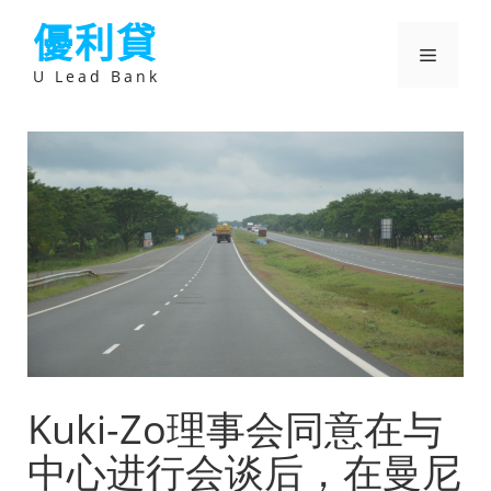
跳
優利貸
至
主
選
要
U Lead Bank
內
容
單
Kuki-Zo理事会同意在与
中心进行会谈后，在曼尼