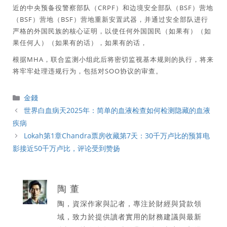
近的中央预备役警察部队（CRPF）和边境安全部队（BSF）营地
（BSF）营地（BSF）营地重新安置武器，并通过安全部队进行
严格的外国民族的核心证明，以使任何外国国民（如果有）（如
果任何人）（如果有的话），如果有的话，
根据MHA，联合监测小组此后将密切监视基本规则的执行，将来
将牢牢处理违规行为，包括对SOO协议的审查。
分
金錢
類
世界白血病天2025年：简单的血液检查如何检测隐藏的血液
疾病
Lokah第1章Chandra票房收藏第7天：30千万卢比的预算电
影接近50千万卢比，评论受到赞扬
陶 董
陶，資深作家與記者，專注於財經與貸款領
域，致力於提供讀者實用的財務建議與最新