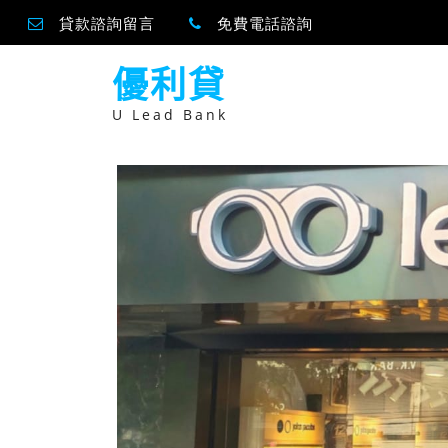
貸款諮詢留言
免費電話諮詢
跳
優利貸
至
主
要
U Lead Bank
內
容