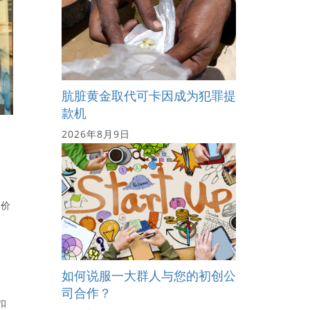
肮脏黄金取代可卡因成为犯罪提
款机
2026年8月9日
份价
如何说服一大群人与您的初创公
司合作？
将扣