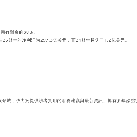
拥有剩余的80％。
在25财年的净利润为297.3亿美元，而24财年损失了1.2亿美元。
款領域，致力於提供讀者實用的財務建議與最新資訊。擁有多年媒體
。