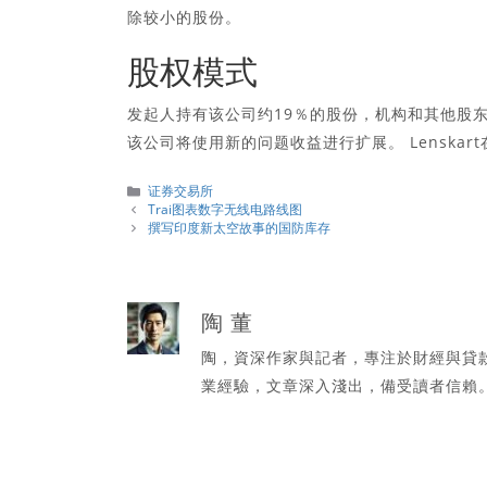
除较小的股份。
股权模式
发起人持有该公司约19％的股份，机构和其他股东
该公司将使用新的问题收益进行扩展。 Lenskart
分
证券交易所
類
Trai图表数字无线电路线图
撰写印度新太空故事的国防库存
陶 董
陶，資深作家與記者，專注於財經與貸
業經驗，文章深入淺出，備受讀者信賴