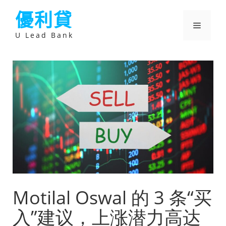
跳
優利貸
至
主
選
要
U Lead Bank
內
容
單
Motilal Oswal 的 3 条“买
入”建议，上涨潜力高达