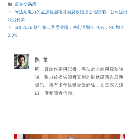
分
证券交易所
類
阿达尼电力的孟加拉国项目因腐败指控面临取消，公司提出
延迟付款
SBI 2026 财年第二季度业绩：净利润增长 10%，NII 增长
3.3%
陶 董
陶，資深作家與記者，專注於財經與貸款領
域，致力於提供讀者實用的財務建議與最新
資訊。擁有多年媒體從業經驗，文章深入淺
出，備受讀者信賴。