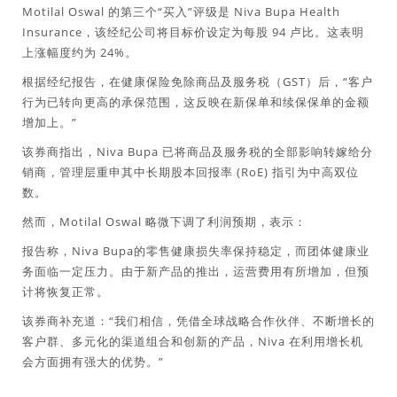
Motilal Oswal 的第三个“买入”评级是 Niva Bupa Health
Insurance，该经纪公司将目标价设定为每股 94 卢比。这表明
上涨幅度约为 24%。
根据经纪报告，在健康保险免除商品及服务税（GST）后，“客户
行为已转向更高的承保范围，这反映在新保单和续保保单的金额
增加上。”
该券商指出，Niva Bupa 已将商品及服务税的全部影响转嫁给分
销商，管理层重申其中长期股本回报率 (RoE) 指引为中高双位
数。
然而，Motilal Oswal 略微下调了利润预期，表示：
报告称，Niva Bupa的零售健康损失率保持稳定，而团体健康业
务面临一定压力。由于新产品的推出，运营费用有所增加，但预
计将恢复正常。
该券商补充道：“我们相信，凭借全球战略合作伙伴、不断增长的
客户群、多元化的渠道组合和创新的产品，Niva 在利用增长机
会方面拥有强大的优势。”