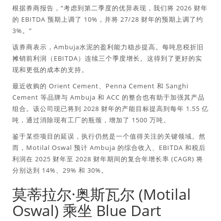
根据券商报告，“考虑到第二季度的优异表现，我们将 2026 财年
的 EBITDA 预期上调了 10%，并将 27/28 财年的预期上调了约
3%。”
该券商表示，Ambuja水泥的盈利能力稳步提高。每吨息税折旧
摊销前利润（EBITDA）连续三个季度增长。这得到了更好的实
现和更低的成本的支持。
最近收购的 Orient Cement、Penna Cement 和 Sanghi
Cement 等品牌与 Ambuja 和 ACC 的整合也有助于加强其产品
组合。该公司现已将到 2028 财年的产能目标提高到每年 1.55 亿
吨，通过消除现有工厂的瓶颈，增加了 1500 万吨。
鉴于某些项目的延误，执行仍然是一个值得关注的关键领域。然
而，Motilal Oswal 预计 Ambuja 的综合收入、EBITDA 和税后
利润在 2025 财年至 2028 财年期间的复合年增长率 (CAGR) 将
分别达到 14%、29% 和 30%。
莫蒂拉尔·奥斯瓦尔 (Motilal
Oswal) 乘坐 Blue Dart