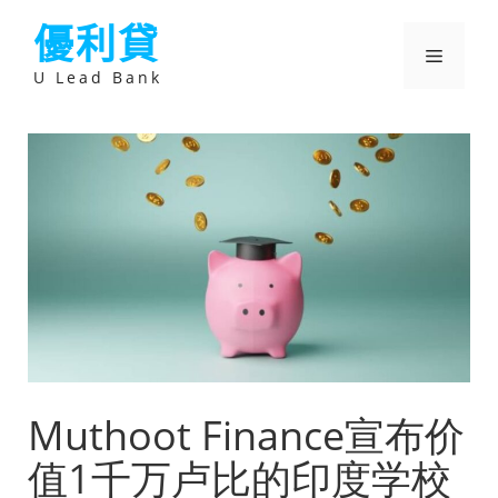
跳
優利貸
至
主
選
要
U Lead Bank
內
容
單
Muthoot Finance宣布价
值1千万卢比的印度学校