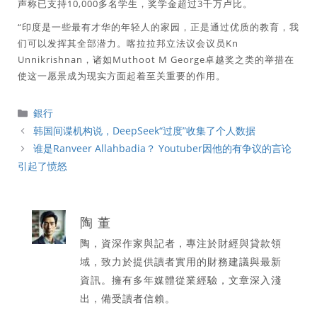
声称已支持10,000多名学生，奖学金超过3千万卢比。
“印度是一些最有才华的年轻人的家园，正是通过优质的教育，我
们可以发挥其全部潜力。喀拉拉邦立法议会议员Kn
Unnikrishnan，诸如Muthoot M George卓越奖之类的举措在
使这一愿景成为现实方面起着至关重要的作用。
分
銀行
類
韩国间谍机构说，DeepSeek“过度”收集了个人数据
谁是Ranveer Allahbadia？ Youtuber因他的有争议的言论
引起了愤怒
陶 董
陶，資深作家與記者，專注於財經與貸款領
域，致力於提供讀者實用的財務建議與最新
資訊。擁有多年媒體從業經驗，文章深入淺
出，備受讀者信賴。