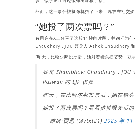
谈，似乎正在讨论该伸出哪根手指。
然而，这一事件被摄像机拍了下来，现在在社交媒
“她投了两次票吗？”
有用户在X上分享了这段11秒的片段，并询问为什么她
Chaudhary，JDU 领导人 Ashok Chaudhary
“昨天，比哈尔邦投票后，她对着镜头摆姿势，双
她是 Shambhavi Chaudhary，JDU
Paswan 的 LJP 议员
昨天，在比哈尔邦投票后，她在镜头
她投了两次票吗？看看她被曝光后的表
— 维娜·贾恩 (@Vtxt21)
2025 年 11