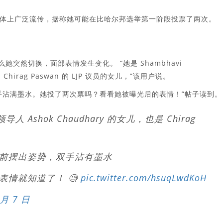
体上广泛流传，据称她可能在比哈尔邦选举第一阶段投票了两次。
突然切换，面部表情发生变化。 “她是 Shambhavi
 和 Chirag Paswan 的 LJP 议员的女儿，”该用户说。
手沾满墨水。她投了两次票吗？看看她被曝光后的表情！”帖子读到。
 领导人 Ashok Chaudhary 的女儿，也是 Chirag
前摆出姿势，双手沾有墨水
情就知道了！ 🧐
pic.twitter.com/hsuqLwdKoH
 月 7 日