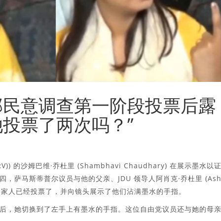
尔邦民意调查第一阶段投票后露
她投票了两次吗？”
P(RV)) 的沙姆巴维·乔杜里 (Shambhavi Chaudhary) 在展示墨水以
萨马斯蒂普尔议员与他的父亲、JDU 领导人阿肖克·乔杜里 (Ash
势。一家人已经投票了，并向镜头展示了他们沾满墨水的手指。
后，她切换到了左手上有墨水的手指。这位自由党议员还与她的母