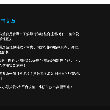
熱門文章
務整合是什麼？了解銀行債務整合流程/條件，整合貸
減輕壓力！
謂房屋抵押貸款？拿房子向銀行抵押借款利率、流程、
道解析
貸PTT問答：信用貸款好嗎？信貸優缺點先了解，小心
入信用貸款陷阱！
貸遲繳一個月會怎樣？貸款遲繳多久上聯徵？3招教你
對！
法小額貸款6大平台統整，小額借款30萬輕鬆過！