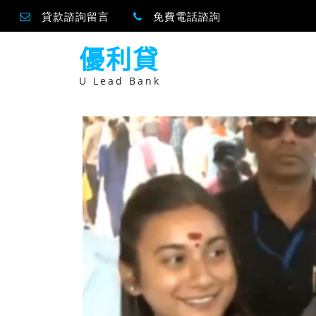
貸款諮詢留言
免費電話諮詢
跳
優利貸
至
主
要
U Lead Bank
內
容