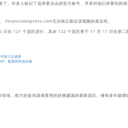
都变了。许多人标记了选举委员会的官方账号，寻求对他们所看到的情
nancialexpress.com无法独立验证该视频的真实性。
 日在 121 个选区进行，其余 122 个选区将于 11 月 11 日在第二
担保案中第三次逮捕
GMP、配股和其他关键
款領域，致力於提供讀者實用的財務建議與最新資訊。擁有多年媒體
。