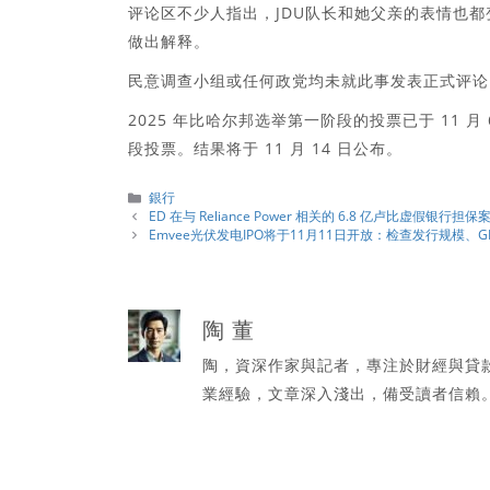
评论区不少人指出，JDU队长和她父亲的表情也
做出解释。
民意调查小组或任何政党均未就此事发表正式评论。 Fi
2025 年比哈尔邦选举第一阶段的投票已于 11 月 6
段投票。结果将于 11 月 14 日公布。
分
銀行
類
ED 在与 Reliance Power 相关的 6.8 亿卢比虚假银行
Emvee光伏发电IPO将于11月11日开放：检查发行规模、
陶 董
陶，資深作家與記者，專注於財經與貸
業經驗，文章深入淺出，備受讀者信賴