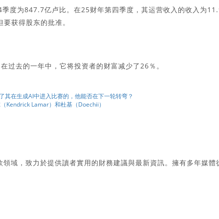
季度为847.7亿卢比。在25财年第四季度，其运营收入的收入为11.
但要获得股东的批准。
。在过去的一年中，它将投资者的财富减少了26％。
过了其在生成AI中进入比赛的，他能否在下一轮转弯？
ndrick Lamar）和杜基（Doechii）
款領域，致力於提供讀者實用的財務建議與最新資訊。擁有多年媒體
。