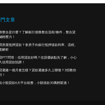
熱門文章
務整合是什麼？了解銀行債務整合流程/條件，整合貸
減輕壓力！
謂房屋抵押貸款？拿房子向銀行抵押借款利率、流程、
道解析
貸PTT問答：信用貸款好嗎？信貸優缺點先了解，小心
入信用貸款陷阱！
貸遲繳一個月會怎樣？貸款遲繳多久上聯徵？3招教你
對！
法小額貸款6大平台統整，小額借款30萬輕鬆過！