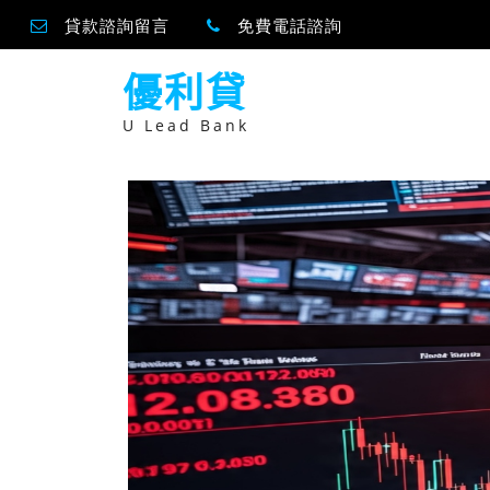
貸款諮詢留言
免費電話諮詢
跳
優利貸
至
主
要
U Lead Bank
內
容