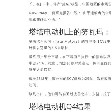
长。在JLR中，停产“捷豹”模型，中国地区的市
Nuvama在一份研究报告中说：“由于运输者的
现都在静止不动。”
塔塔电动机上的努瓦玛：
塔塔汽车公司（Tata Motors）的管理预计C
计将以适量的3-5％增长。
最终用户细分市场，在下属项目执行中的接送以及
中占24％。推出，增加的客户关注点，拥有更好的
财年之前获得。
截至25财年，该公司的SCV份额为29％，旨在改
访问。
谈到出口，他们可能会通过改善北非，东盟，拉丁
塔塔电动机Q4结果