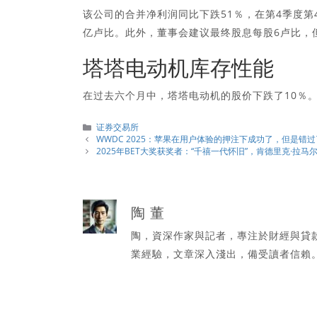
该公司的合并净利润同比下跌51％，在第4季度第4
亿卢比。此外，董事会建议最终股息每股6卢比，
塔塔电动机库存性能
在过去六个月中，塔塔电动机的股价下跌了10％
分
证券交易所
類
WWDC 2025：苹果在用户体验的押注下成功了，但是错
2025年BET大奖获奖者：“千禧一代怀旧”，肯德里克·拉马尔（Ke
陶 董
陶，資深作家與記者，專注於財經與貸
業經驗，文章深入淺出，備受讀者信賴