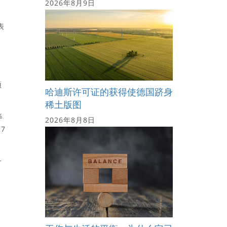
2026年8月9日
表
预
哈迪斯许可证的获得使德国跻身
稀土版图
％
2026年8月8日
7
务