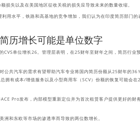
场份额损失以及在美国地区征收关税的损失应导致未来的数量收缩。
合理利用水平，铁路和高基地的竞争增加，我们认为在印度简历部门的
简历增长可能是单位数字
VS中的CVS单位增长26。管理层表明，在25财年至财年之间，简历行业
对公共汽车的需求有望帮助汽车专业将国内简历份额从25财年的36
总拥有成本/增值服务以及小型商用车（SCV）份额的恢复可能会在2
善ACE Pro发布，内部模型重新定位并为首次租赁客户提供更好的财
美洲和东欧等市场的渗透率而导致的两位数增长。