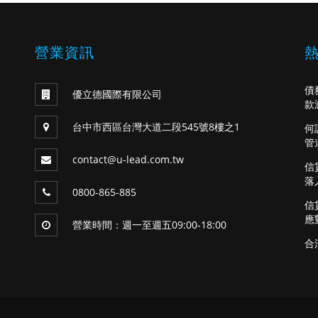
營業資訊
債
優立德國際有限公司
款
台中市西區台灣大道二段545號8樓之1
何
管
contact@u-lead.com.tw
信
落
0800-865-885
信
應
營業時間：週一至週五09:00-18:00
合