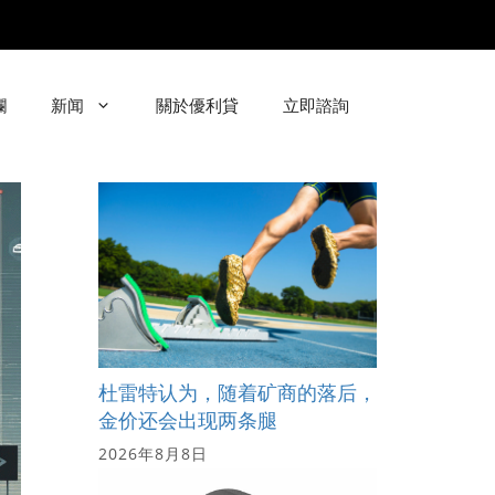
欄
新闻
關於優利貸
立即諮詢
杜雷特认为，随着矿商的落后，
金价还会出现两条腿
2026年8月8日