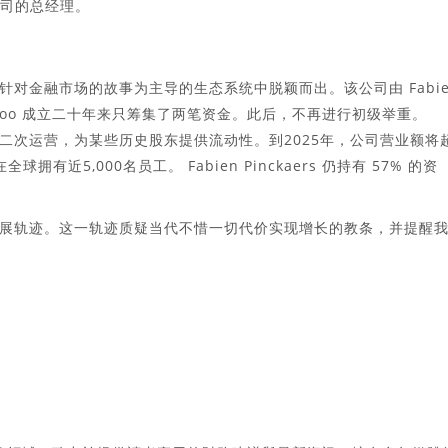
新子公司的总经理。
针对金融市场的故事为主导的生态系统中脱颖而出。该公司由 Fabie
 Odoo 成立二十年来只筹集了两笔资金。此后，不再进行初级举重。
性二次运营，为某些历史股东提供流动性。到2025年，公司营业额将
有近5,000名员工。 Fabien Pinckaers 仍持有 57% 的资
的发展轨迹。这一轨迹质疑当代不惜一切代价实现增长的教条，并提醒