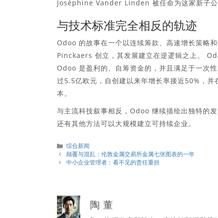
Joséphine Vander Linden 被任命为这家
与技术标准完全相反的轨迹
Odoo 的故事在一个以连续筹款、高速增长策略和
Pinckaers 创立，其发展建立在逆逻辑之上。
Odoo 是盈利的、自筹资金的，并且满足于一次
过5.5亿欧元，自创建以来年增长率接近50%，并在全球拥
本。
与主流科技叙事相反，Odoo 继续描绘出独特
还有其他方法可以大规模建立可持续企业。
分
综合新闻
類
颠覆与混乱：伦敦金属交易所金属七张图表的一年
中小企业管理者：看不见的责任重担
陶 董