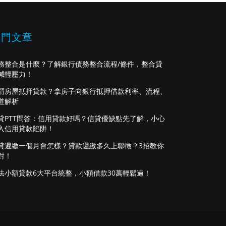
熱門文章
務整合是什麼？了解銀行債務整合流程/條件，整合貸
減輕壓力！
謂房屋抵押貸款？拿房子向銀行抵押借款利率、流程、
道解析
貸PTT問答：信用貸款好嗎？信貸優缺點先了解，小心
入信用貸款陷阱！
貸遲繳一個月會怎樣？貸款遲繳多久上聯徵？3招教你
對！
法小額貸款6大平台統整，小額借款30萬輕鬆過！