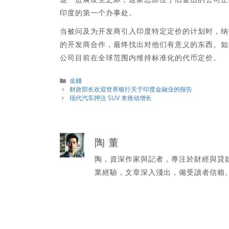
印度的第一个办事处。
当被问及为开发商引入印度特定定价的计划时，纳
的开发商合作，最终找出对他们有意义的东西。如
公司目前在全球范围内维持标准化的代币定价。
分
金錢
類
财政部长欢迎世界银行关于印度金融业的报告
现代汽车押注 SUV 来推动增长
陶 董
陶，資深作家與記者，專注於財經與貸
業經驗，文章深入淺出，備受讀者信賴