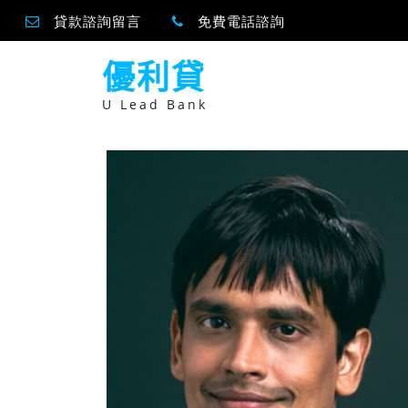
貸款諮詢留言
免費電話諮詢
跳
優利貸
至
主
要
U Lead Bank
內
容