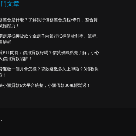
熱門文章
務整合是什麼？了解銀行債務整合流程/條件，整合貸
減輕壓力！
謂房屋抵押貸款？拿房子向銀行抵押借款利率、流程、
道解析
貸PTT問答：信用貸款好嗎？信貸優缺點先了解，小心
入信用貸款陷阱！
貸遲繳一個月會怎樣？貸款遲繳多久上聯徵？3招教你
對！
法小額貸款6大平台統整，小額借款30萬輕鬆過！
.