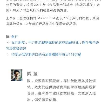
公司的审查，根据 2011 年《食品安全和标准（包装和标签）条
例》加大了对违规行为的检查和处罚力度。
上个月，监管机构对 Marico Ltd 处以 10 万卢比的罚款，原因
是其涉嫌在 10 年前的产品样品中使用错误品牌。
分
銀行
類
女性朋友，千万别忽视糖尿病的这些隐藏征兆；医生警告说
它经常被错过
印度从俄罗斯进口的石油量骤降至每天119万桶
陶 董
陶，資深作家與記者，專注於財經與貸款領
域，致力於提供讀者實用的財務建議與最新
資訊。擁有多年媒體從業經驗，文章深入淺
出，備受讀者信賴。