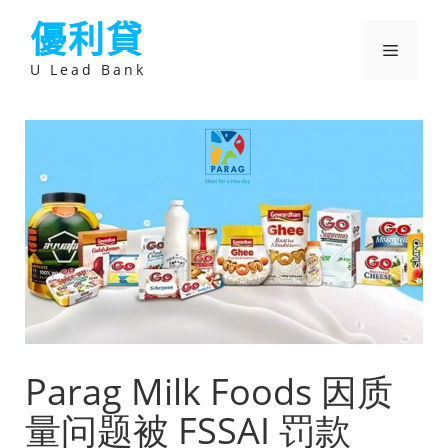
跳
優利貸
至
主
選
要
U Lead Bank
內
容
單
Parag Milk Foods 因质
量问题被 FSSAI 罚款