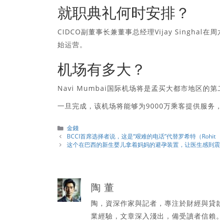
就职典礼何时安排？
CIDCO副董事长兼董事总经理Vijay Singha
始运营。
机场有多大？
Navi Mumbai国际机场将是孟买大都市地区的第
一旦完成，该机场将能够为9000万乘客提供服务
分
金錢
類
BCCI首席选择者说，这是“艰难的电话”代替罗希特（Rohit
这个在巴西的新生婴儿拿着妈妈的避孕装置，让医生感到
陶 董
陶，資深作家與記者，專注於財經與貸
業經驗，文章深入淺出，備受讀者信賴