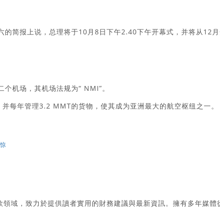
l在周六的简报上说，总理将于10月8日下午2.40下午开幕式，并将从12
二个机场，其机场法规为“ NMI”。
，并每年管理3.2 MMT的货物，使其成为亚洲最大的航空枢纽之一。
震惊
款領域，致力於提供讀者實用的財務建議與最新資訊。擁有多年媒體
。