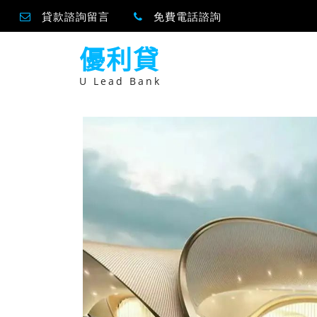
貸款諮詢留言
免費電話諮詢
跳
優利貸
至
主
要
U Lead Bank
內
容