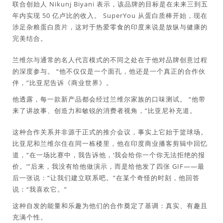
联合创始人 Nikunj Biyani 表示，该品牌的目标是在未来三到五
年内实现 50 亿卢比的收入。 SuperYou 从蛋白质棒开始，现在
涉足杂粮蛋白质片，这对于热爱零食的印度来说是放纵与健康的
完美结合。
兰维尔与通常的名人代言模式的不同之处在于他对品牌创意过程
的深度参与。 “他不仅仅是一个面孔，他还是一个真正的合作伙
伴，”比亚尼告诉《商业世界》。
他透露，每一款新产品都会经过兰维尔家族的口味测试。 “他带
来了讲故事、创造力和敏锐的消费者视角，”比亚尼补充道。
这种合作关系并非源于正式的推介会议，事实上它始于篮球场。
比亚尼和兰维尔住在同一栋楼里，他在印度商业播客剪辑中回忆
道，“在一场比赛中，我告诉他，‘我会给你一个你无法拒绝的报
价。’”后来，我没有给他做演示，而是给他发了四张 GIF——最
后一张说：“让我们建立联系吧。”在某个奇怪的时刻，他回答
说：“我喜欢它。”
这种自发的能量和乐趣为他们的合作奠定了基调：真实、有趣且
充满个性。