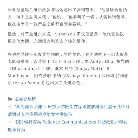
比亚尼坚称兰维尔的参与远远超出了营销范围。 “他是联合创始
人，而不是品牌大使，”他说。 “他参与了一切，从名称到包装。
他在推出每一款产品之前都会亲自尝试。”
显然，对于兰维尔来说，SuperYou 不仅仅是另一笔代言协议，
更是他大胆、充满活力和真实个性的延伸。
在他的品牌不断发展的同时，兰维尔也正在为他的下一部大银幕
电影做准备，该片将于 12 月 5 日上映，由 Aditya Dhar 执导的
《Dhurandhar》上映。桑杰·杜特 (Sanjay Dutt)、R.
Madhavan、阿克沙耶·卡纳 (Akshaye Khanna) 和阿琼·拉姆帕
尔 (Arjun Rampal) 也出演了关键角色。
分
证券交易所
類
“我为你杀了她”：班加罗尔医生在谋杀皮肤科医生妻子几个月
后通过支付应用程序给女性发短信
IDBI 银行宣布 Reliance Communications 的贷款账户存在
欺诈行为