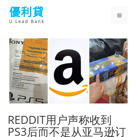
跳
優利貸
至
主
選
要
U Lead Bank
內
容
單
REDDIT用户声称收到
PS3后而不是从亚马逊订