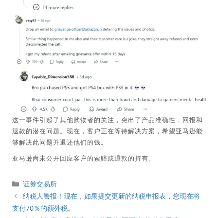
这一事件引起了其他购物者的关注，突出了产品准确性，回报和
退款的潜在问题。现在，客户正在等待解决方案，希望亚马逊能
够解决此问题并退还他们的钱。
亚马逊尚未公开回应客户的索赔或退款的持有。
分
证券交易所
類
纳税人警报！现在，如果提交更新的纳税申报表，您现在将
支付70％的额外税。