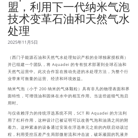
盟，利用下一代纳米气泡
技术变革石油和天然气水
处理
2025年11月5日
（西门子能源石油和天然气水处理知识产权的全球独家授权商）
并已组建一个团队，将 Aquadei 的专有技术部署到全球石油和
天然气运营中。此次合作旨在推动先进的水处理方法，为整个行
业带来可衡量的运营、经济和环境效益。
纳米气泡（小于 200 纳米的气体颗粒）具有非凡的物理表面和界
面特性，可增强油和固体在水中的相互作用。当这些超细气泡启
用时。
与仅依赖浮力的传统浮选系统不同，SCT 和 Aquadei 的方法利
用了杠杆作用，这种设计已被证明可以改善气泡和油滴之间的附
着力。这种紧凑的设备通过安装在浮选单元之前的内联启动该过
程，利用受控压差产生局部微射流和冲击波，破坏顽固的乳液并