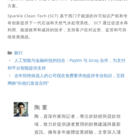
方案。
Sparkle Clean Tech (SCT) 基于西门子能源的许可知识产权和专
有创新提供下一代石油和天然气水处理系统。 SCT 通过促进水再
利用、能源效率和减排的技术，支持客户应对运营、监管和可持
续发展挑战。
分
銀行
類
人工智能与金融科技的结合：Paytm 与 Groq 合作，为支付
和平台智能提供支持
去年拒绝候选人的公司现在免费要求他提供专业知识，互联
网称“向他们发送合同”
陶 董
陶，資深作家與記者，專注於財經與貸款領
域，致力於提供讀者實用的財務建議與最新
資訊。擁有多年媒體從業經驗，文章深入淺