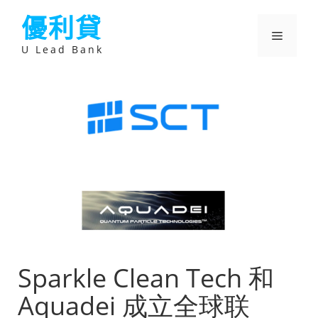
跳
優利貸
至
主
選
要
U Lead Bank
內
容
單
Sparkle Clean Tech 和
Aquadei 成立全球联