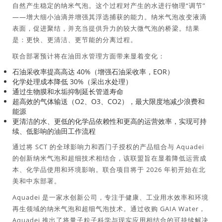
自然产生稳定的纳米气泡。这个过程对产生的水进行物理“调节”
——增大细小油滴并增强其浮选捕获的能力。纳米气泡改变液滴
表面，促进聚结，并充当提供升力的较大微气泡的桥梁。结果
是：更快、更清洁、更节能的分离过程。
联合部署预计将在油田水管理方面带来显着变化：
石油采收率提高高达 40%（增强石油采收率，EOR）
化学处理成本降低 30%（采出水处理）
通过生物膜和水垢抑制延长管道寿命
超高效的气体输送（O2、O3、CO2），最大限度地减少浪费和
能源
更清洁的水、更低的化学品依赖性和更高的运营效率，实现可持
续、低影响的油田工作流程
通过将 SCT 的全球影响力和西门子授权的产品组合与 Aquadei
的创新纳米气泡和超细技术相结合，该联盟旨在显着降低运营成
本、化学品使用和环境影响。联合项目将于 2026 年初开始在北
美和中东部署。
Aquadei 是一家水创新公司，专注于健康、工业用水效率和环境
再生领域的纳米气泡和超细气泡技术。通过收购 GAIA Water，
Aquadei 推出了将量子粒子科学与现实应用相结合的可持续解决