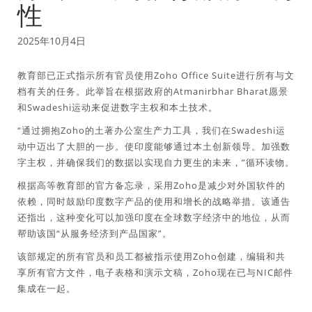
性
2025年10月4日
教育部已正式指示所有官员使用Zoho Office Suite进行所有与文
档有关的任务。此举旨在根据政府的Atmanirbhar Bharat愿景
和Swadeshi运动来促进数字主权和本土技术。
“通过拥抱Zoho的土著办公室生产力工具，我们在Swadeshi运
动中迈出了大胆的一步。使印度能够通过本土创新领导。加强数
字主权，并确保我们的数据以实现自力更生的未来，”循环读物。
根据高等教育部的官方备忘录，采用Zoho是减少对外国软件的
依赖，同时鼓励印度数字产品的使用和增长的战略举措。该通告
还指出，这种变化可以加强印度在全球数字经济中的地位，从而
帮助该国“从服务经济到产品国家”。
该部规定的所有官员和员工都被指示使用Zoho创建，编辑和共
享所有官方文件，电子表格和演示文稿，Zoho现在已与NIC邮件
集成在一起。