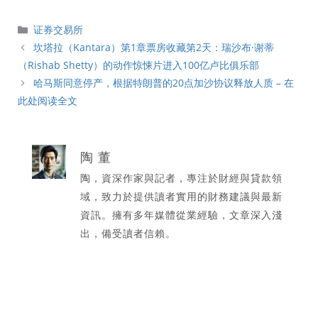
分
证券交易所
類
坎塔拉（Kantara）第1章票房收藏第2天：瑞沙布·谢蒂
（Rishab Shetty）的动作惊悚片进入100亿卢比俱乐部
哈马斯同意停产，根据特朗普的20点加沙协议释放人质 – 在
此处阅读全文
陶 董
陶，資深作家與記者，專注於財經與貸款領
域，致力於提供讀者實用的財務建議與最新
資訊。擁有多年媒體從業經驗，文章深入淺
出，備受讀者信賴。