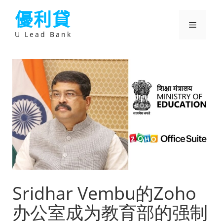
跳
優利貸
至
主
選
要
U Lead Bank
內
容
單
Sridhar Vembu的Zoho
办公室成为教育部的强制