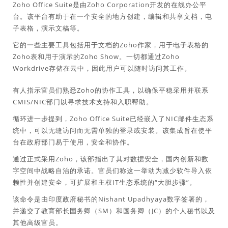
Zoho Office Suite是由Zoho Corporation开发的在线办公平
台。该平台有助于在一个安全的地方创建，编辑和共享文档，电
子表格，演示文稿等。
它的一些主要工具包括用于文档的Zoho作家，用于电子表格的
Zoho表和用于演示的Zoho Show。一切都通过Zoho
Workdrive存储在云中，因此用户可以随时访问其工作。
有人指示官员们熟悉Zoho的协作工具，以确保平稳采用并联系
CMIS/NIC部门以寻求技术支持和入职帮助。
循环进一步提到，Zoho Office Suite已经嵌入了NIC邮件生态系
统中，可以无缝访问而无需单独的登录或安装。该集成旨在使平
台在政府部门易于使用，安全和协作。
通过正式采用Zoho，该部指出了其对数据安全，国内创新和数
字空间中战略自治的承诺。官员们称这一举动为减少软件导入依
赖性并创建安全，可扩展和主权IT生态系统的“大胆步骤”。
该命令是由印度政府秘书的Nishant Upadhyaya数字签署的，
并递交了教育部长国务卿（SM）和国务卿（JC）的个人秘书以及
其他高级官员。