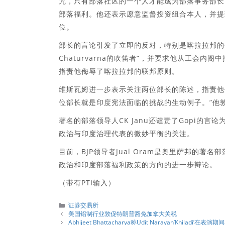
咒，只有部落社区的一个人才能成为部落事务部长
部落福利。他还表示愿意监督投资组合本人，并提到他
位。
部长的言论引发了立即的反对，特别是喀拉拉邦的领导人。
Chaturvarna的吹笛者”，并要求他从工会内阁
指责他侮辱了喀拉拉邦的联邦原则。
维斯瓦姆进一步表示关注两位部长的陈述，指责他们
位部长就是印度宪法面临的挑战的生动例子。”他
著名的部落领导人CK Janu还谴责了Gopi的言
政治与印度治理代表的微妙平衡的关注。
目前，BJP领导者Jual Oram是奥里萨邦的著名
政治和印度部落福利政策的方向的进一步辩论。
（带有PTI输入）
分
证券交易所
類
美国铝制行业敦促特朗普豁免加拿大关税
Abhijeet Bhattacharya称Udit Narayan’Khilad