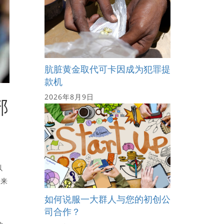
肮脏黄金取代可卡因成为犯罪提
款机
2026年8月9日
部
以
，来
如何说服一大群人与您的初创公
司合作？