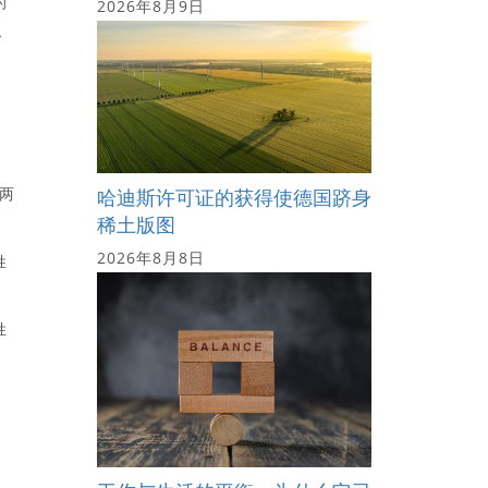
的
2026年8月9日
职
，
两
哈迪斯许可证的获得使德国跻身
稀土版图
2026年8月8日
姓
姓