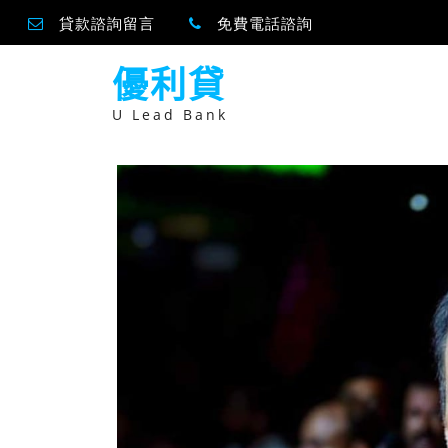
貸款諮詢留言
免費電話諮詢
跳
優利貸
至
主
要
U Lead Bank
內
容