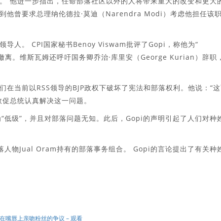
。”他进一步指出，任命部落社区以外的人将带来重大的改变和更大
曾要求总理纳伦德拉·莫迪（Narendra Modi）考虑他担任该
 CPI国家秘书Benoy Viswam批评了Gopi，称他为“
中撤离。维斯瓦姆还呼吁国务卿乔治·库里安（George Kurian）辞职
在当前以RSS领导的BJP政权下破坏了宪法和部落权利。他说：“这
敦促总统认真解决这一问题。
论为“低级”，并且对部落问题无知。此后，Gopi的声明引起了人们对种
部落人物Jual Oram持有的部落事务组合。 Gopi的言论提出了有关种
i’在表演期间在嘴唇上亲吻粉丝的争议 – 观看