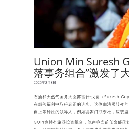
Union Min Sur
落事务组合”激发了
2025年2月3日
石油和天然气国务大臣苏雷什·戈皮（Suresh 
在部落福利中取得真正的进步。这位由演员转变的
自上等种姓的领导人，例如婆罗门或奈杜，应该监
GOPI也持有旅游投资组合，他声称当前任命部