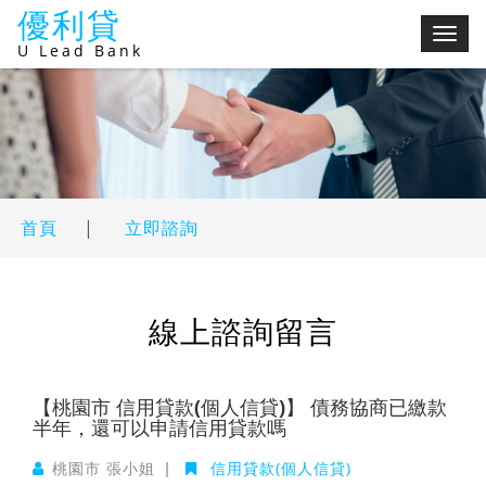
優利貸
切
U Lead Bank
換
選
單
首頁
|
立即諮詢
線上諮詢留言
【桃園市 信用貸款(個人信貸)】 債務協商已繳款
半年，還可以申請信用貸款嗎
桃園市 張小姐
|
信用貸款(個人信貸)