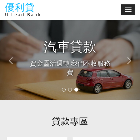
優利貸
切
U Lead Bank
換
選
單
債務整合
房屋貸款
汽車貸款
最佳理債策略 減輕財務壓力
不限屋齡坪數 信用瑕疵可協
資金靈活週轉 我們不收服務
助
費
1
2
3
貸款專區