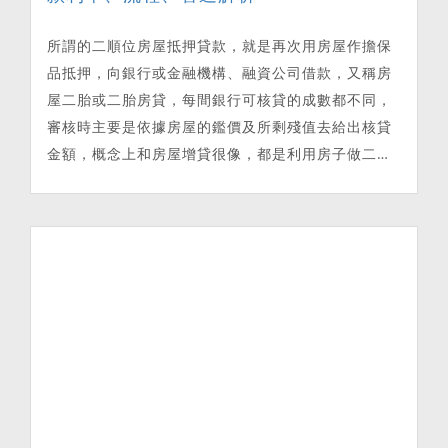
所謂的二順位房屋抵押貸款，就是再次用房屋作擔保
品抵押，向銀行或金融機構、融資公司借款，又稱房
屋二胎或二胎房貸，每間銀行可核貸的成數都不同，
審核時主要是依據房屋的鑑價及所剩殘值去給出核貸
金額，概念上和房屋增貸很像，都是利用房子做二次
貸款。雖然房屋抵押貸款利率比較低(年利率7%以
下)，但借款總金額高，而且有抵押擔保，長期利息收
益就很驚人，因此各家銀行、壽險、融資或民間貸
款，都很重視房屋抵押貸款市場。