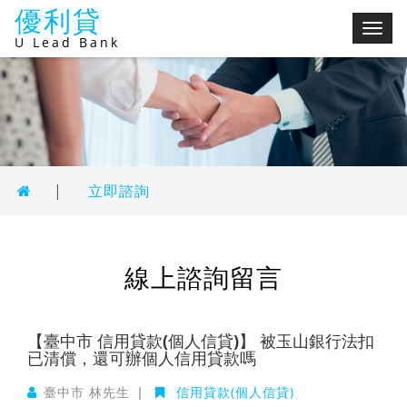
優利貸
切
U Lead Bank
換
選
單
|
立即諮詢
線上諮詢留言
【臺中市 信用貸款(個人信貸)】 被玉山銀行法扣
已清償，還可辦個人信用貸款嗎
臺中市 林先生
|
信用貸款(個人信貸)