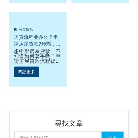
錙銖必較。當手頭吃
押貸款常見問題，可
緊，小額資金需求，
以直接點擊前往，了
可辦信貸或車貸，但
解你最好奇的問題
大額融資缺口，就得
唷！
透過房屋貸款，可是
房子設定是什麼意
如果信用分數或條件
思？什麼是抵押權？
房屋貸款
不佳，導致房貸貸不
房屋設定能塗銷嗎？
過，房貸貸不下來
房屋抵押還能貸款或
房貸流程要多久？申
時，該怎麼辦呢？房
買賣嗎？房屋抵押貸
請房屋貸款7步驟，加
貸沒過我還有哪些方
款能找誰幫忙？
速撥款流程就看這篇
想申辦房屋貸款，不
法能補救？
知道如何著手嗎？申
請房屋貸款流程複
雜，讓你感到困惑
嗎？優利貸房貸專員
閱讀更多
協助你，只要5分
鐘，了解房貸申請流
程7個步驟，你也可
以是房貸專家！房屋
貸款申請流程7步
驟：找合適房貸銀行
鑑價與可貸額度
申請及查聯徵審核
及照會簽約對保
設定撥款
尋找文章