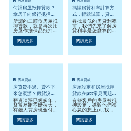
房屋貸款
房屋貸款
何謂房屋抵押貸款？
搞懂房貸利率計算方
拿房子向銀行抵押借
式，輕鬆試算，貸到
款利率、流程、管道
低利房貸
所謂的二順位房屋抵
尋找最低的房貸利率
押貸款，就是再次用
前，我們先來了解房
解析
房屋作擔保品抵押，
貸利率是怎麼算的，
向銀行或金融機構、
現行銀行房貸利率，
融資公司借款，又稱
大都是「指標利率」
閱讀更多
閱讀更多
房屋二胎或二胎房
+「加碼利率」，又
貸，每間銀行可核貸
稱指數型房貸。所謂
的成數都不同，審核
「指標利率」，是以
時主要是依據房屋的
郵局或數家銀行，一
鑑價及所剩殘值去給
年或二年期的定期儲
出核貸金額，概念上
蓄存款之固定利率，
和房屋增貸很像，都
平均計算而來，因
是利用房子做二次貸
此，部分銀行會將
房屋貸款
房屋貸款
款。雖然房屋抵押貸
「指標利率」稱為
款利率比較低(年利
「定儲利率指數」。
房貸貸不過、貸不下
房屋設定和房屋抵押
率7%以下)，但借款
來怎麼辦？房貸沒過
貸款在ptt常見問題大
總金額高，而且有抵
補救措施總整理
解析
薪資凍漲已經多年，
有些客戶的房屋被抵
押擔保，長期利息收
貧富差距不斷拉大，
押設定，導致他們很
益就很驚人，因此各
有錢人買房現金付
心急的想上ptt找人
家銀行、壽險、融資
清，多數人則需精打
求助，卻沒得到明確
或民間貸款，都很重
細算，現在房價這麼
的回覆，優利貸便常
視房屋抵押貸款市
閱讀更多
閱讀更多
高，關於房貸成數、
收到這方面的詢問，
場。
利率和頭期款，都得
我們列出幾項房屋抵