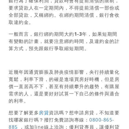
銀行為了確保利潤，貸款時會有提前清償的限制，
要求貸款人在一定期間內，不得提前清償一部份或
全部貸款
，又稱綁約。在綁約期間清償，銀行會收
取違約金。
一般而言，
銀行綁約期間大約1-3年
，如果短期間
有變動的計畫，就要注意綁約時間，及違約金的計
算方式，預先跟銀行爭取縮短期間。
近幾年因通貨膨脹及肺炎疫情影響，央行持續量化
寬鬆，利率下滑，的確是進場買房好時機，但是房
價一直居高不下，甚至有持續攀升的趨勢，有購屋
需求的人，還是要好好試算一下自己的條件與適合
的利率。
想要了解更多
房貸
資訊嗎？想申請房貸，不知道要
找哪家銀行嗎？撥打免費諮詢專線：
0800-865-
885
，或加line線上洽詢：優利貸專員，讓優利貸