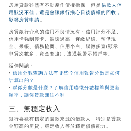
房屋貸款雖然有不動產作債權擔保，但是
借款人信
用狀況不佳，還是會讓銀行擔心日後債權的回收，
影響房貸申請
。
房貸銀行介意的信用不良情況有：信用評分不足、
信用卡強制停卡、循環過高、遲繳紀錄、預借現
金、呆帳、債務協商、信用小白、聯徵多查(顯示
申貸次數多，資金窘迫)，遭通報警示帳戶等。
延伸閱讀：
•
信用分數查詢方法有哪些？信用報告分數是如何
計算出的？
•
聯徵分數是什麼？了解信用聯徵分數標準與更新
頻率，讓你貸款無往不利
三、無穩定收入
銀行喜歡有穩定的還款來源的借款人，特別是貸款
金額高的房貸，穩定收入等於穩定償債能力。