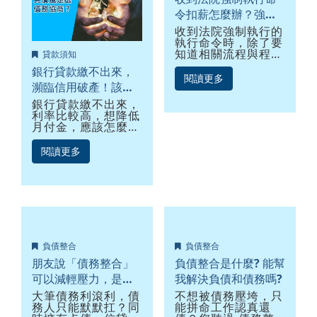
令扣薪怎麼辦？強制
扣薪流程是什麼？
收到法院強制執行的
執行命令時，除了要
知道相關流程與程
貸款須知
序，更要盡速與債權
銀行貸款繳不出來，
銀行進行債務協商，
閱讀更多
瀕臨信用破產！該整
以避免發生強制扣薪
或查封房屋等問題。
合負債還是債務協
銀行貸款繳不出來，
利率比較高，想降低
商？
月付金，應該怎麼
辦？釜底抽薪的方法
就是透過整合負債或
閱讀更多
是債務協商來調降月
付金。但是，該選擇
一種方法比較好？首
先，先檢視一下整體
債務結構...
負債整合
負債整合
朋友說「債務整合」
負債整合是什麼? 能幫
可以減輕壓力，是真
我解決負債和債務嗎?
的嗎？
大筆債務利滾利，債
不想被債務壓垮，只
務人只能默默扛？同
能拼命工作認真還