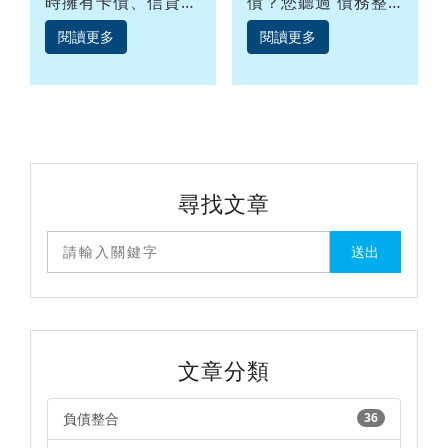
時擁有卡債、信貸多
債？您聽過 債務整
種債務，還不完怎麼
合 或 負債整合 嗎？
辦？透過案例介紹
負債整合是什麼?整
閱讀更多
閱讀更多
「債務整合」，為您
合負債的意思總是讓
指點理債明燈，免於
人困惑，別擔心，透
信用不良等困擾，重
過案例說明，一看就
新開始無債生活！
懂！整合信貸、卡債
等債務，降低每月應
繳金額，提升生活品
質更順利存下周轉
金！
尋找文章
文章分類
負債整合
36