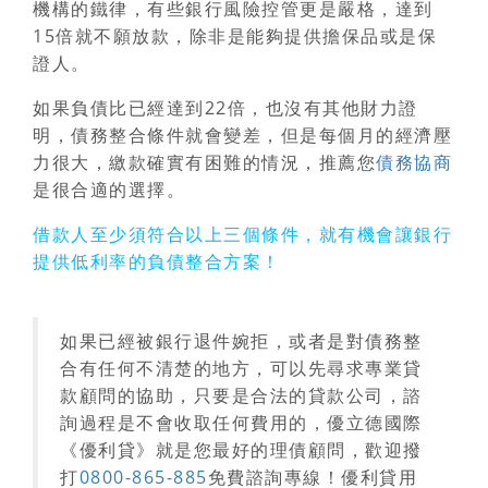
機構的鐵律，有些銀行風險控管更是嚴格，達到
15倍就不願放款，除非是能夠提供擔保品或是保
證人。
如果負債比已經達到22倍，也沒有其他財力證
明，
債務整合條件就會變差
，但是每個月的經濟壓
力很大，繳款確實有困難的情況，推薦您
債務協商
是很合適的選擇。
借款人至少須符合以上三個條件，就有機會讓銀行
提供低利率的負債整合方案！
如果已經被銀行退件婉拒，或者是對債務整
合有任何不清楚的地方，可以先尋求專業貸
款顧問的協助，只要是合法的貸款公司，諮
詢過程是不會收取任何費用的，優立德國際
《優利貸》就是您最好的理債顧問，歡迎撥
打
0800-865-885
免費諮詢專線！優利貸用