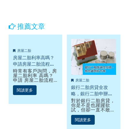
推薦文章
房屋二胎
房屋二胎利率高嗎？
申請房屋二胎流程有
哪些，有什麼風險
時常有客戶詢問，房
屋二胎利率 高嗎？
嗎？
申請 房屋二胎流程
房屋二胎
有哪些，有什麼風險
銀行二胎房貸全攻
嗎？了解自己即將辦
閱讀更多
略，銀行二胎申辦條
理的二胎房貸，絕對
是有益無害，一般人
件及利率比較，教您
對於銀行二胎房貸，
都認為，房貸利率是
你是不是也躍躍欲
貸到好方案
所有貸款中最低的，
試，但卻一直不敢去
但僅限於一順位房
申請呢？其實銀行二
貸，若是二胎房貸就
胎申辦方式不難，但
閱讀更多
不一定了。乍聽之下
要找到最適合你的銀
房貸二胎好像不太划
行以及方案，這才是