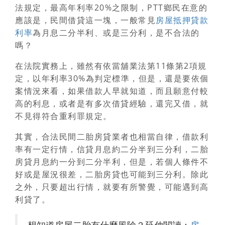
法規定，最高年利率20%之限制，PTT鄉民在意的
應該是，民間借貸這一塊，一般常見
房屋抵押貸款
利率
為月息二分半利、或是三分利，是不合法的
嗎？
在法院實務上，雖然有依當舖業法第11條第2項規
定，以年利率30%為判定標準，但是，還是要依個
案情況來看，如果借款人早就知道，而且願意付較
高的利息，或者是有多次借貸經驗，還完又借，就
不見得符合重利罪規定。
其實，
合法民間二胎房貸
業者也相當自律，借款利
率有一定行情，
信貸月息約二分半到三分利，二胎
房貸月息約一分到二分半利
，但是，若個人條件不
好或是屋況很差，二胎房貸也可能到三分利。除此
之外，只要超出行情，就要有所警覺，可能遇到高
利貸了。
想知道房屋二胎有什麼風險？延伸閱讀：
房