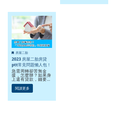
算？其實不然！房屋
房屋二胎流程中最複
二胎對於借款人的信
雜的一件事，而優利
用評分及工作收入比
貸的任務，便是協助
較不要求...
您依現有的條件找出
最適合你的房屋二胎
方案。房貸二胎又稱
做是房屋二胎，簡單
說就是將已經有設定
一順位抵押權給銀行
貸款的房屋，再拿來
向其他銀行抵押借貸
房屋二胎
2023 房屋二胎房貸
ptt常見問題懶人包！
急需周轉卻苦無金
援，怎麼辦？如果身
上還有貸款，錢要從
哪裡來？網路搜尋或
是朋友可能會告訴
閱讀更多
你：如果名下有房的
話，「房屋二胎房
貸」會是資金週轉的
解套方法之一！那麼
當你又上網搜尋房屋
二胎房貸ptt網友的