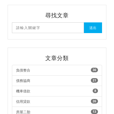
意見時，總會發現沒
有人給你一個完整的
解答，這時該怎麼
辦？別擔心，2023
尋找文章
房屋二胎房貸的常見
問題，優利貸都替您
整理好了，3分鐘就
能釐清所有疑惑!
文章分類
負債整合
36
債務協商
21
機車借款
8
信用貸款
26
房屋二胎
13