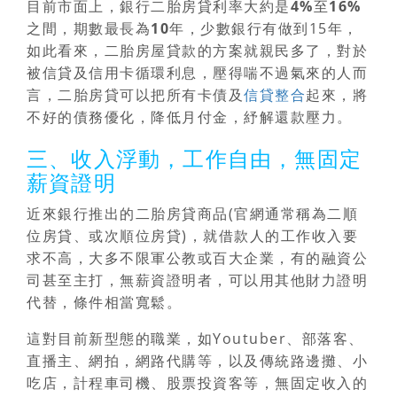
目前市面上，
銀行二胎房貸利率大約是4%至16%
之間，期數最長為10年
，少數銀行有做到15年，
如此看來，二胎房屋貸款的方案就親民多了，對於
被信貸及信用卡循環利息，壓得喘不過氣來的人而
言，二胎房貸可以把所有卡債及
信貸整合
起來，將
不好的債務優化，降低月付金，紓解還款壓力。
三、收入浮動，工作自由，無固定
薪資證明
近來銀行推出的二胎房貸商品(官網通常稱為二順
位房貸、或次順位房貸)，就借款人的工作收入要
求不高，大多不限軍公教或百大企業，有的融資公
司甚至主打，無薪資證明者，可以用其他財力證明
代替，條件相當寬鬆。
這對目前新型態的職業，如Youtuber、部落客、
直播主、網拍，網路代購等，以及傳統路邊攤、小
吃店，計程車司機、股票投資客等，無固定收入的