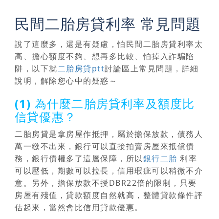
民間二胎房貸利率 常見問題
說了這麼多，還是有疑慮，怕民間二胎房貸利率太
高、擔心額度不夠、想再多比較、怕掉入詐騙陷
阱，以下就
二胎房貸ptt
討論區上常見問題，詳細
說明，解除您心中的疑惑～
(1) 為什麼二胎房貸利率及額度比
信貸優惠？
二胎房貸是拿房屋作抵押，屬於擔保放款
，債務人
萬一繳不出來，銀行可以直接拍賣房屋來抵償債
務，銀行債權多了這層保障，所以
銀行二胎
利率
可以壓低，期數可以拉長
，信用瑕疵可以稍微不介
意。另外，擔保放款不授DBR22倍的限制，只要
房屋有殘值，貸款額度自然就高，整體貸款條件評
估起來，當然會比信用貸款優惠。