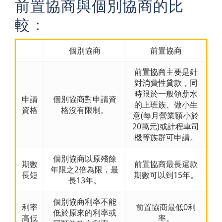
前置協商與個別協商的比
較：
個別協商
前置協商
前置協商主要是針
對消費性貸款，同
時限於一般領薪水
申請
個別協商對申請資
的上班族、做小生
資格
格沒有限制。
意(每月營業額小於
20萬元)或計程車司
機等族群可申請。
個別協商以原殘餘
期數
前置協商最長還款
年限之2倍為限，最
長短
期數可以到15年。
長13年。
個別協商利率不能
利率
前置協商最低0利
低於原來的利率或
高低
率。