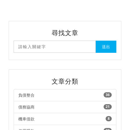
車貸款、汽車貸款及
無法再申請貸款與信
房屋貸款。
用卡，其實前置協商
反而是提早終止信用
不良的問題。
尋找文章
文章分類
負債整合
36
債務協商
21
機車借款
8