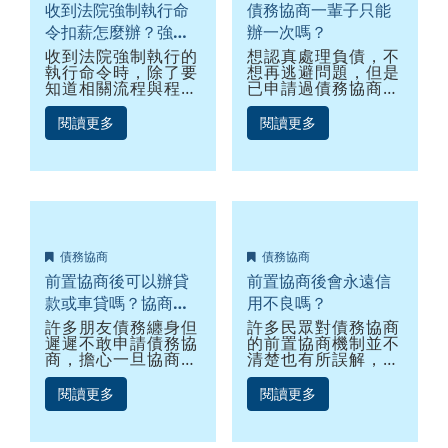
收到法院強制執行命
債務協商一輩子只能
令扣薪怎麼辦？強制
辦一次嗎？
扣薪流程是什麼？
收到法院強制執行的
想認真處理負債，不
執行命令時，除了要
想再逃避問題，但是
知道相關流程與程
已申請過債務協商，
序，更要盡速與債權
還可以再辦一次嗎？
銀行進行債務協商，
有沒有要注意的條
閱讀更多
閱讀更多
以避免發生強制扣薪
件，另外，申請程序
或查封房屋等問題。
或流程有不同的地方
嗎？首先，我們先來
了解，現行的協商機
制有哪些，自95年銀
行公會債務協商起至
消費者債條例施行後
的前置協商、前置調
債務協商
債務協商
解，以及針對95公會
債務協商及前置協商
前置協商後可以辦貸
前置協商後會永遠信
毀諾後，再一次與金
款或車貸嗎？協商貸
用不良嗎？
融機構協商的個別協
款必須了解3件事
許多朋友債務纏身但
許多民眾對債務協商
商一致性方案
遲遲不敢申請債務協
的前置協商機制並不
商，擔心一旦協商之
清楚也有所誤解，認
後，就再也無法申請
為一旦進行協商，就
貸款或使用信用卡，
永遠會在聯徵中心有
閱讀更多
閱讀更多
其實前置協商期間正
信用不良和信用瑕疵
常繳款仍可申辦消費
的紀錄，一輩子再也
型小額信用貸款、機
無法與銀行往來，也