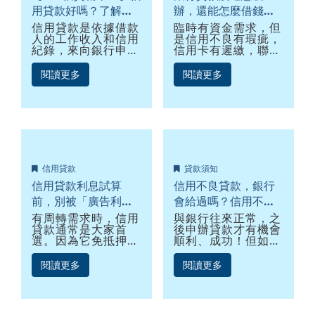
用貸款好嗎？了解信
辦，還能怎麼借錢？
貸優缺點，小心落入
試試這5大方法
信用貸款是依據借款
臨時有資金需求，但
人的工作收入和信用
是信用不良有瑕疵，
信用貸款陷阱！
紀錄，來向銀行申請
信用卡有遲繳，聯徵
借貸的方式，信貸最
信用評分不足，負債
大的優點是不需提供
比太高，這時該怎麼
閱讀更多
閱讀更多
擔保品，也就是不用
辦？銀行申辦小額信
抵押汽車、房屋或土
用貸款被拒絕，千萬
地給銀行來取得資
別急著放棄，銀行貸
金，只要憑著個人的
款沒過怎麼辦？還能
信用就有機會取得資
怎麼借錢？以下提供
金，大家最常在PTT
5個信用瑕疵貸款方
討論什麼信貸相關的
法，也許就有籌到金
問題，但你真的知道
錢的機會。
信用貸款
貸款須知
信貸是什麼嗎？信用
貸款陷阱 你真的都
信用貸款利息試算
信用不良貸款，銀行
了解嗎？
前，別被「廣告利
會給過嗎？信用不良
率」沖昏頭！
貸款6大撇步看這邊
有周轉需求時，信用
與銀行往來正常，之
貸款通常是大家首
後申辦貸款才有機會
選。因為它免抵押免
順利、成功！但如果
保證人，同時有放款
貸款或信用卡常逾期
快等優點。但是信貸
繳款，就要小心啦！
閱讀更多
閱讀更多
利率是優先考量的因
這樣就算是一種個人
素嗎？想成功借貸又
「信用不良」，可能
該注意哪些？五大信
在聯徵中心留下紀
貸條件說給你聽！
錄，信用評分也會偏