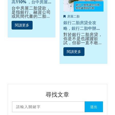
高110% ，台中房屋
二胎推薦申辦(附額
台中房屋二胎貸款，
是指銀行、融資公司
度、利率比較表)
或民間代書的二胎房
房屋二胎
貸借款，也常稱為二
銀行二胎房貸全攻
順位房屋貸款，只要
閱讀更多
略，銀行二胎申辦條
名下的房子或土地位
於台中地區，不限屋
件及利率比較，教您
對於銀行二胎房貸，
齡、不限坪數、不看
你是不是也躍躍欲
貸到好方案
負債比、不看信用評
試，但卻一直不敢去
分、不管收入高低、
申請呢？其實銀行二
不管是否持分，都可
胎申辦方式不難，但
閱讀更多
申辦台中二胎貸款。
要找到最適合你的銀
行以及方案，這才是
房屋二胎流程中最複
雜的一件事，而優利
貸的任務，便是協助
您依現有的條件找出
最適合你的房屋二胎
方案。房貸二胎又稱
做是房屋二胎，簡單
說就是將已經有設定
尋找文章
一順位抵押權給銀行
貸款的房屋，再拿來
向其他銀行抵押借貸