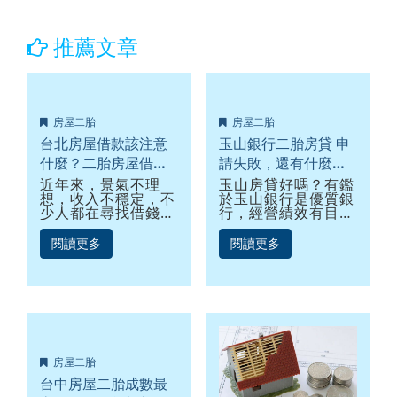
推薦文章
房屋二胎
房屋二胎
台北房屋借款該注意
玉山銀行二胎房貸 申
什麼？二胎房屋借款
請失敗，還有什麼方
訣竅報你知！
法可以辦理？
近年來，景氣不理
玉山房貸好嗎？有鑑
想，收入不穩定，不
於玉山銀行是優質銀
少人都在尋找借錢管
行，經營績效有目共
道，有房子的人，可
睹，近幾年獲利不斷
能就會想利用房屋來
創高，信用卡有效量
閱讀更多
閱讀更多
向銀行借款。在北
也排名第三，近期更
部，房屋借款的確是
獲得國際財經機構
一個好方法，台北市
(Asiamoney)肯定，
和新北市各行政區，
所以越來越多人想辦
俗稱大台北地區，這
理玉山銀行二胎房
區域有三個特性，房
貸。玉山銀行的確是
價高、物價高、家庭
很值得信賴，想申請
年所得高，所以房屋
信貸或房貸，建議可
房屋二胎
借款的額度相對也會
列入比較，尤其是房
比較高。
屋貸款...
台中房屋二胎成數最