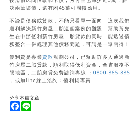
決兩筆壞債，還有剩45萬可周轉應用。
不論是債務或貸款，不能只看單一面向，這次我們
順利解決
新竹房屋二胎
這個案例的難題，幫助黃先
生在申辦低利
新竹房屋二胎貸款
的同時，能透過債
務整合一併處理其他債務問題，可謂是一舉兩得！
優利貸是專業
貸款
規劃公司，已幫助許多人通過
新
竹房屋二胎貸款
，順利取得低利資金，全省服務不
限地區，二胎房貸免費諮詢專線 ：
0800-865-885
，或加line線上洽詢：優利貸專員
分享本篇文章:
Facebook
Line