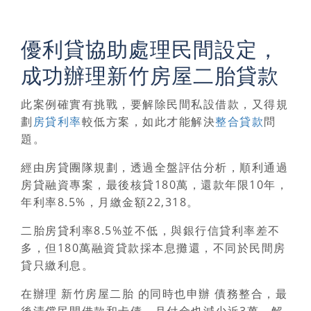
優利貸協助處理民間設定，
成功辦理新竹房屋二胎貸款
此案例確實有挑戰，要解除民間私設借款，又得規
劃
房貸利率
較低方案，如此才能解決
整合貸款
問
題。
經由房貸團隊規劃，透過全盤評估分析，順利通過
房貸融資專案，最後核貸180萬，還款年限10年，
年利率8.5%，月繳金額22,318。
二胎房貸利率8.5%並不低，與銀行信貸利率差不
多，但180萬融資貸款採本息攤還，不同於民間房
貸只繳利息。
在
辦理 新竹房屋二胎 的同時也申辦 債務整合
，最
後清償民間借款和卡債，月付金也減少近3萬，解